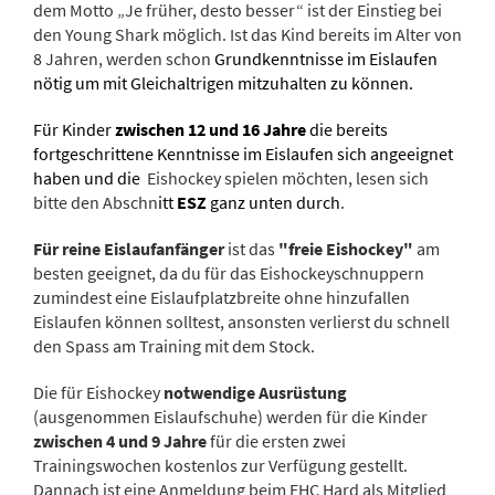
dem Motto „Je früher, desto besser“ ist der Einstieg bei
den Young Shark möglich. Ist das Kind bereits im Alter von
8 Jahren, werden schon
Grundkenntnisse im Eislaufen
nötig um mit Gleichaltrigen mitzuhalten zu können.
Für Kinder
zwischen 12 und 16 Jahre
die bereits
fortgeschrittene Kenntnisse im Eislaufen sich angeeignet
haben und die
Eishockey spielen möchten, lesen sich
bitte den Abschn
itt
ESZ
ganz unten durch
.
Für reine Eislaufanfänger
ist das
"freie Eishockey"
am
besten geeignet, da du für das Eishockeyschnuppern
zumindest eine Eislaufplatzbreite ohne hinzufallen
Eislaufen können solltest, ansonsten verlierst du schnell
den Spass am Training mit dem Stock.
Die für Eishockey
notwendige Ausrüstung
(ausgenommen Eislaufschuhe) werden für die Kinder
zwischen 4 und 9 Jahre
für die ersten zwei
Trainingswochen kostenlos zur Verfügung gestellt.
Dannach ist eine Anmeldung beim EHC Hard als Mitglied